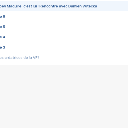
bey Maguire, c'est lui ! Rencontre avec Damien Witecka
e 6
e 5
e 4
e 3
s créatrices de la VF !
e 2
e 1
e Mektoub My Love arrive enfin ! Rencontre avec Shaïn Boumedine et Sal
i : après Toni en famille
elle réalise le bouleversant Dites lui que je l'aime
ais ! Rencontre autour de Vie privée de Rebecca Zlotowski