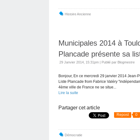
Histoire Ancienne
Municipales 2014 à Toul
Plancade présente sa list
29 Janvier 2014, 15:31pm
|
Publié par Blogmestre
Bonjour, En ce mercredi 29 janvier 2014 Jean-Pie
Liste Plancade from Fabrice Valéry "indépendant
4ème ville de France ne se situe...
Lire la suite
Partager cet article
Repost
0
Démocratie