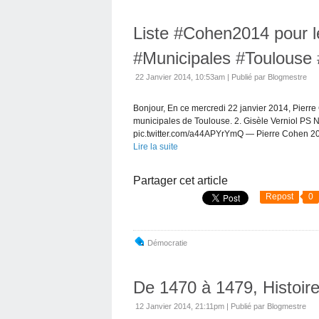
Liste #Cohen2014 pour le
#Municipales #Toulouse
22 Janvier 2014, 10:53am
|
Publié par Blogmestre
Bonjour, En ce mercredi 22 janvier 2014, Pierre C
municipales de Toulouse. 2. Gisèle Verniol P
pic.twitter.com/a44APYrYmQ — Pierre Cohen 20
Lire la suite
Partager cet article
Repost
0
Démocratie
De 1470 à 1479, Histoir
12 Janvier 2014, 21:11pm
|
Publié par Blogmestre