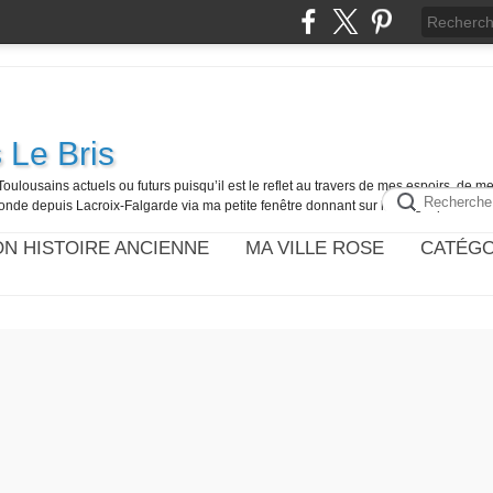
 Le Bris
Toulousains actuels ou futurs puisqu’il est le reflet au travers de mes espoirs, de 
onde depuis Lacroix-Falgarde via ma petite fenêtre donnant sur la Blogosphère.
N HISTOIRE ANCIENNE
MA VILLE ROSE
CATÉGO