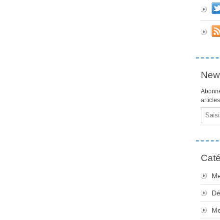
News
Abonne
article
Email
Caté
Me
Dé
Me