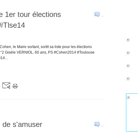
 1er tour élections
…
 #Tlse14
ohen, le Maire sortant, sortit sa liste pour les élections
S N°2 Gisèle VERNIOL, 60 ans, PS #Cohen2014 #Toulouse
14...
e de s'amuser
…