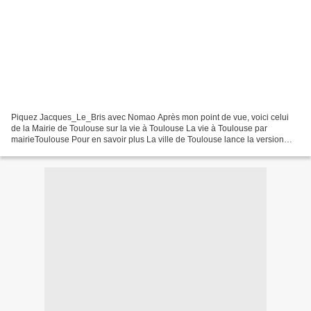
Piquez Jacques_Le_Bris avec Nomao Après mon point de vue, voici celui
de la Mairie de Toulouse sur la vie à Toulouse La vie à Toulouse par
mairieToulouse Pour en savoir plus La ville de Toulouse lance la version
mobile de son site web View more documents...