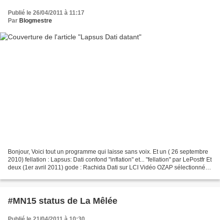
Publié le 26/04/2011 à 11:17
Par
Blogmestre
Bonjour, Voici tout un programme qui laisse sans voix. Et un ( 26 septembre
2010) fellation : Lapsus: Dati confond "inflation" et... "fellation" par LePostfr Et
deux (1er avril 2011) gode : Rachida Dati sur LCI Vidéo OZAP sélectionnée
dans TV/Séries Et...
#MN15 status de La Mêlée
Publié le 21/04/2011 à 10:30