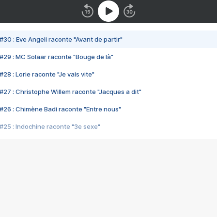
#30 : Eve Angeli raconte "Avant de partir"
#29 : MC Solaar raconte "Bouge de là"
28 : Lorie raconte "Je vais vite"
#27 : Christophe Willem raconte "Jacques a dit"
#26 : Chimène Badi raconte "Entre nous"
#25 : Indochine raconte "3e sexe"
#24 : Zaho raconte "C'est chelou"
#23 : Patrick Bruel raconte "Au café des délices"
#22 : Kyo raconte "Le chemin"
#21 : Nolwenn Leroy raconte "Cassé"
#20 : Patrick Hernandez raconte "Born to be alive"