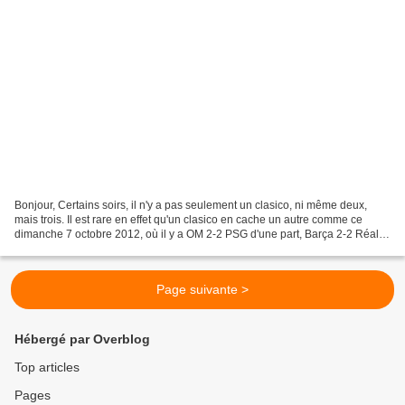
Bonjour, Certains soirs, il n'y a pas seulement un clasico, ni même deux,
mais trois. Il est rare en effet qu'un clasico en cache un autre comme ce
dimanche 7 octobre 2012, où il y a OM 2-2 PSG d'une part, Barça 2-2 Réal
d'autre part et encore Inter de...
Page suivante >
Hébergé par Overblog
Top articles
Pages