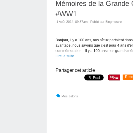
Mémoires de la Grande 
#WW1
1 Août 2014, 09:37am
|
Publié par Blogmestre
Bonjour, Il y a 100 ans, nos aîeux partaient da
avantage, nous savons que c'est pour 4 ans d'e
commémoration... Il y a 100 ans mes grands mère
Lire la suite
Partager cet article
Repo
Mes Jalons