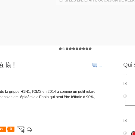
 là !
Qui 
…
ie de la grippe H1N1, l'OMS en 2014 a comme un petit retard
xpansion de l'épidémie d'Ebola qui peut être léthale à 90%,
st
0