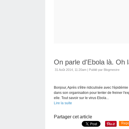
On parle d'Ebola là. Oh là
31 Août 2014, 11:20am
|
Publié par Blogmestre
Bonjour, Après s'être ridiculisée avec l'épidém
dans son organisation pour tenter de freiner l'e
elle. Tout savoir sur le virus Ebola...
Lire la suite
Partager cet article
Repo