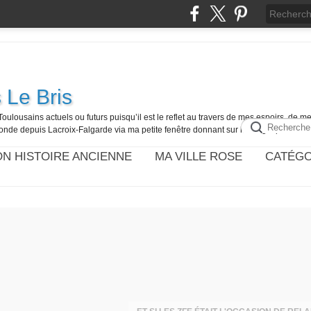
 Le Bris
Toulousains actuels ou futurs puisqu’il est le reflet au travers de mes espoirs, de 
onde depuis Lacroix-Falgarde via ma petite fenêtre donnant sur la Blogosphère.
N HISTOIRE ANCIENNE
MA VILLE ROSE
CATÉGO