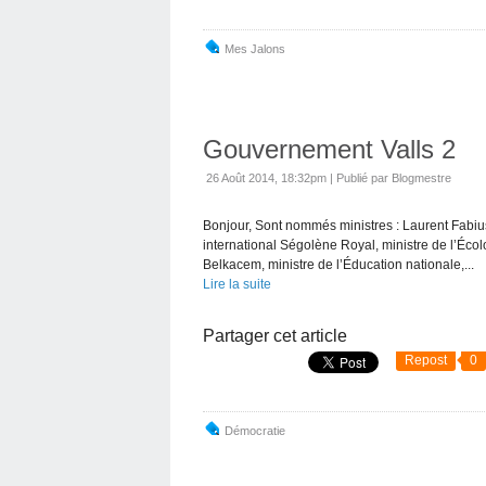
Mes Jalons
Gouvernement Valls 2
26 Août 2014, 18:32pm
|
Publié par Blogmestre
Bonjour, Sont nommés ministres : Laurent Fabiu
international Ségolène Royal, ministre de l’Éco
Belkacem, ministre de l’Éducation nationale,...
Lire la suite
Partager cet article
Repost
0
Démocratie