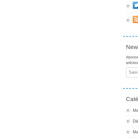
News
Abonne
article
Email
Caté
Me
Dé
Me